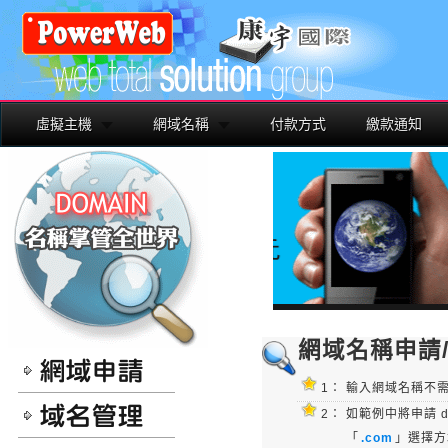
虛擬主機
網域名稱
付款方式
繳款通知
網域名稱申請
1：
輸入網域名稱不需
2：
如範例中將申請 d
「
.com
」選擇方