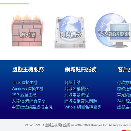
虛擬主機服務
網域註冊服務
客戶
網址申請
付款方
Linux 虛擬主機
網域名稱價格
繳款通
Windows 虛擬主機
JSP 虛擬主機
網域申請流程
常見問
大陸/香港網頁空間
網域名稱常見問題
24H 
中華電信線路虛擬主機
Whois 網域名稱查詢
虛擬主
POWERWEB 虛擬主機網頁空間 © 2004~2024 KangYu Inc. All Rights Res