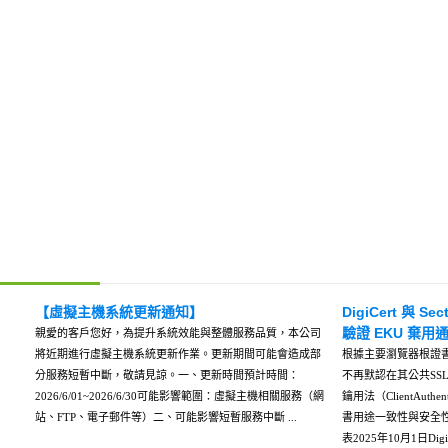
【虛擬主機系統更新通知】
DigiCert 與 S
驗證 EKU 棄用
親愛的客戶您好，為提升系統效能與整體服務品質，本公司
將近期進行虛擬主機系統更新作業。更新期間可能會造成部
根據主要瀏覽器根證書計劃
分服務短暫中斷，敬請見諒。一、更新時間預計時間：
不再默認在其公共SS
2026/6/01~2026/6/30可能影響範圍：虛擬主機相關服務（網
鑰用法（ClientAut
站、FTP、電子郵件等）二、可能影響短暫服務中斷 ...
書用途一致性與安全性所
表2025年10月1日Digi