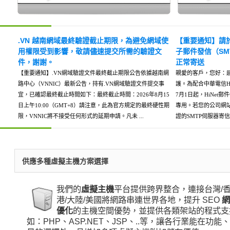
.VN 越南網域最終驗證截止期限，為避免網域使
【重要通知】請於 2
用權限受到影響，敬請儘速提交所需的驗證文
子郵件發信（S
件，謝謝。
正常寄送
【重要通知】.VN網域驗證文件最終截止期限公告依據越南網
親愛的客戶，您好：
路中心（VNNIC）最新公告，持有.VN網域驗證文件提交事
護。為配合中華電信Hi
宜，已確認最終截止時間如下：最終截止時間：2026年8月15
7月1日起，HiNet
日上午10:00（GMT+8）請注意，此為官方規定的最終硬性期
專用。若您的公司網站
限，VNNIC將不接受任何形式的延期申請。凡未 ...
證的SMTP伺服器寄信
供應多種虛擬主機方案選擇
我們的
虛擬主機
平台提供跨界整合，連接台灣/
港/大陸/美國將網路串連世界各地，提升 SEO
優化
的主機空間優勢，並提供各類架站的程式支
如：PHP、ASP.NET、JSP、..等，讓各行業能在功能