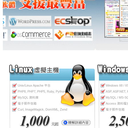
Unix/Linux Apache 平台
Windows II8 / 
PHP8, PHP7, PHP5, Ruby, Python
ASP, ASP.NET,
MySQL 資料庫
MySQL / MS-
電子郵件信箱
Access 資料
Curl, ImageMagick, DomXML, Zend
電子郵件信箱