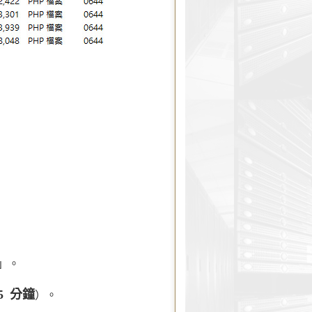
」。
5 分鐘
）。