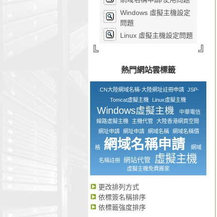
Windows 虛擬主機設定
問題
Linux 虛擬主機設定問題
熱門網站雲標籤
.CN大陸網域名稱-大陸網址註冊申請
JSP-
Tomcat虛擬主機
Linux虛擬主機
Windows虛擬主機
中華電信
線路虛擬主機
主機代管
大陸香港網頁空間
網址申請
網址申請
網域名稱
網域名稱價
網域名稱申請
格
網域
虛擬主機
網站代管
名稱註冊
虛擬主機免費搬家
更改排列方式
依標簽名稱排序
依標籤強度排序