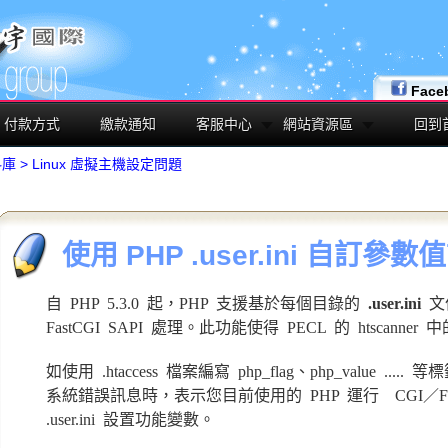
Face
付款方式
繳款通知
客服中心
網站資源區
回到
料庫
>
Linux 虛擬主機設定問題
使用 PHP .user.ini 自訂參
自 PHP 5.3.0 起，PHP 支援基於每個目錄的
.user.ini
文
FastCGI SAPI 處理。此功能使得 PECL 的 htscanne
如使用 .htaccess 檔案編寫 php_flag、php_value .....
系統錯誤訊息時，表示您目前使用的 PHP 運行 CGI／Fa
.user.ini 設置功能變數。