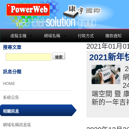
虛擬主機
網域名稱
付款方式
繳款通知
2021年01月
搜尋文章
2021新年
2
訊息分類
網
HOME
2
端空間 暨 
系統公告
新的一年吉祥
相關訊息
網域名稱訊息區