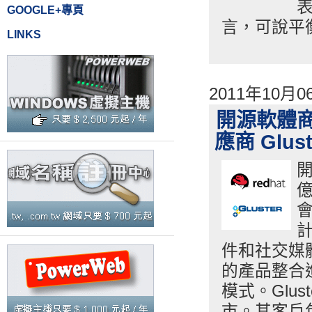
GOOGLE+專頁
言，可說平
LINKS
2011年10月
開源軟體商 
應商 Glust
開
億
會
件和社交媒體
的產品整合
模式。Glu
市。其客戶包