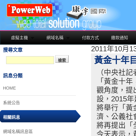
虛擬主機
網域名稱
付款方式
繳款通知
2011年10月
搜尋文章
黃金十年目
（中央社記
訊息分類
「黃金十年
HOME
觀角度，提
設，201
系統公告
將舉行「黃
濟、公義社
相關訊息
將再提出「
網域名稱訊息區
今天表示，