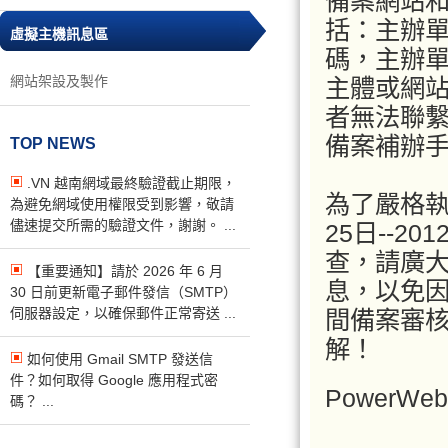
備案網站
括：主辦
虛擬主機訊息區
碼，主辦
網站架設及製作
主體或網
者無法聯
備案補辦
TOP NEWS
.VN 越南網域最終驗證截止期限，
為了嚴格執
為避免網域使用權限受到影響，敬請
儘速提交所需的驗證文件，謝謝。 ...
25日--2
查，請廣
【重要通知】請於 2026 年 6 月
息，以免
30 日前更新電子郵件發信（SMTP）
伺服器設定，以確保郵件正常寄送 ...
間備案審
解！
如何使用 Gmail SMTP 發送信
件？如何取得 Google 應用程式密
Power
碼？ ...