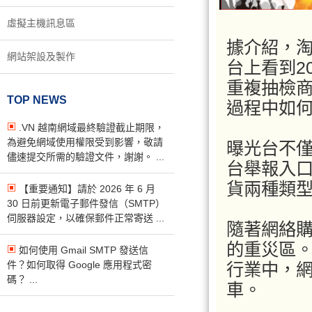
虛擬主機訊息區
據介紹，
網站架設及製作
台上看到2
重複抽檢
TOP NEWS
過程中如
.VN 越南網域最終驗證截止期限，
為避免網域使用權限受到影響，敬請
曝光台不
儘速提交所需的驗證文件，謝謝。 ...
台舉報入
貨兩種類
【重要通知】請於 2026 年 6 月
30 日前更新電子郵件發信（SMTP）
伺服器設定，以確保郵件正常寄送 ...
隨著網絡
的重災區。
如何使用 Gmail SMTP 發送信
件？如何取得 Google 應用程式密
行業中，
碼？ ...
車。