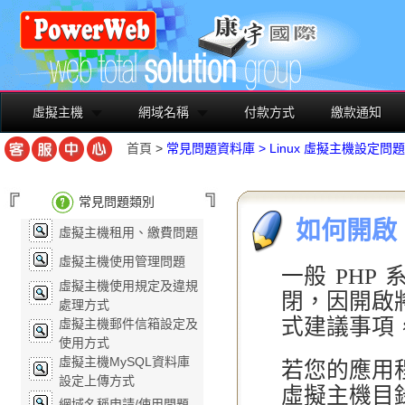
虛擬主機
網域名稱
付款方式
繳款通知
首頁
>
常見問題資料庫
>
Linux 虛擬主機設定問題
常見問題類別
如何開啟 PH
虛擬主機租用、繳費問題
虛擬主機使用管理問題
一般 PHP
虛擬主機使用規定及違規
閉，因開啟
處理方式
式建議事項
虛擬主機郵件信箱設定及
使用方式
虛擬主機MySQL資料庫
若您的應用
設定上傳方式
虛擬主機目
網域名稱申請/使用問題